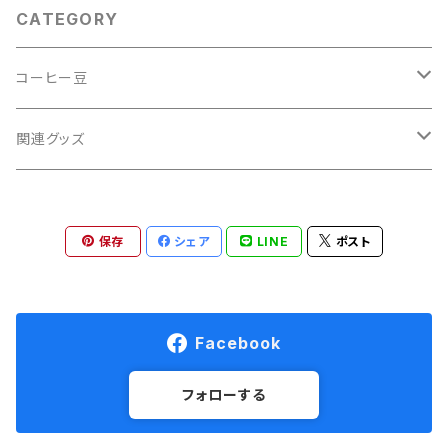
CATEGORY
コーヒー豆
季節のコーヒー
関連グッズ
マイルド・ライト
カップスリーブ
保存
シェア
LINE
ポスト
フルーティー(香り)
ミニ麻袋
リッチ(芳醇)
Facebook
ハーフビター(ほろ苦)
フォローする
デカフェ(カフェインレス)他